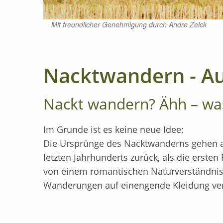
Mit freundlicher Genehmigung durch Andre Zelck
Nacktwandern - Au
Nackt wandern? Ähh – was
Im Grunde ist es keine neue Idee:
Die Ursprünge des Nacktwanderns gehen a
teilweise auch die in Vereinen organisierten FK
letzten Jahrhunderts zurück, als die ersten
von einem romantischen Naturverständnis 
Wanderungen auf einengende Kleidung verz