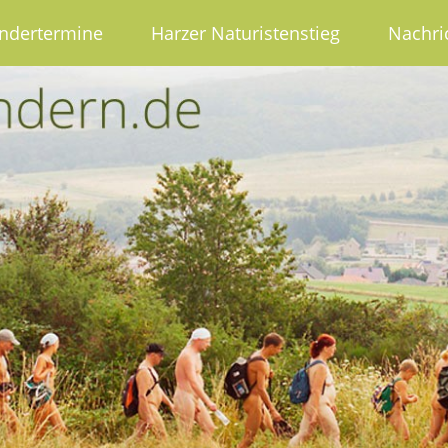
ndertermine
Harzer Naturistenstieg
Nachri