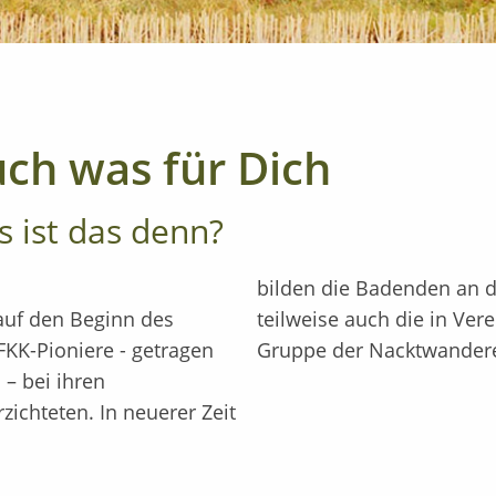
ch was für Dich
 ist das denn?
bilden die Badenden an d
uf den Beginn des
K-Fans die wichtigste
 FKK-Pioniere - getragen
Gruppe der Nacktwandere
– bei ihren
ichteten. In neuerer Zeit